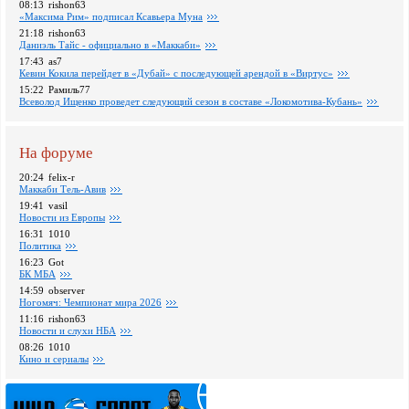
08:13
rishon63
«Максима Рим» подписал Ксавьера Муна
21:18
rishon63
Даниэль Тайс - официально в «Маккаби»
17:43
as7
Кевин Кокила перейдет в «Дубай» с последующей арендой в «Виртус»
15:22
Рамиль77
Всеволод Ищенко проведет следующий сезон в составе «Локомотива-Кубань»
На форуме
20:24
felix-r
Маккаби Тель-Авив
19:41
vasil
Новости из Европы
16:31
1010
Политика
16:23
Got
БК МБА
14:59
observer
Ногомяч: Чемпионат мира 2026
11:16
rishon63
Новости и слухи НБА
08:26
1010
Кино и сериалы