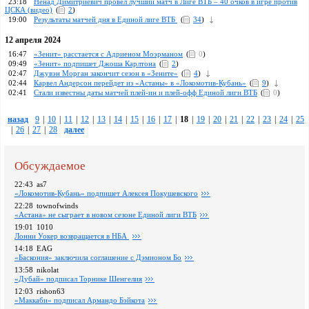
23:18
Ненад Димитриевич провел лучший матч в Лиге ВТБ – 40 очков в игре против
ЦСКА (видео)
(
2
)
19:00
Результаты матчей дня в Единой лиге ВТБ
(
34
)
12 апреля 2024
16:47
«Зенит» расстается с Адриеном Моэрманом
(
0
)
09:49
«Зенит» подпишет Джоша Карлтона
(
2
)
02:47
Джувэн Морган закончит сезон в «Зените»
(
4
)
02:44
Карвел Андерсон перейдет из «Астаны» в «Локомотив-Кубань»
(
9
)
02:41
Стали известны даты матчей плей-ин и плей-офф Единой лиги ВТБ
(
0
)
назад
9
|
10
|
11
|
12
|
13
|
14
|
15
|
16
|
17
|
18
|
19
|
20
|
21
|
22
|
23
|
24
|
25
|
26
|
27
|
28
далее
Обсуждаемое
22:43
as7
«Локомотив-Кубань» подпишет Алексея Покушевского
22:28
townofwinds
«Астана» не сыграет в новом сезоне Единой лиги ВТБ
19:01
1010
Лонни Уокер возвращается в НБА
14:18
EAG
«Баскония» заключила соглашение с Дэмионом Бо
13:58
nikolat
«Дубай» подписал Торнике Шенгелия
12:03
rishon63
«Маккаби» подписал Армандо Бэйкота