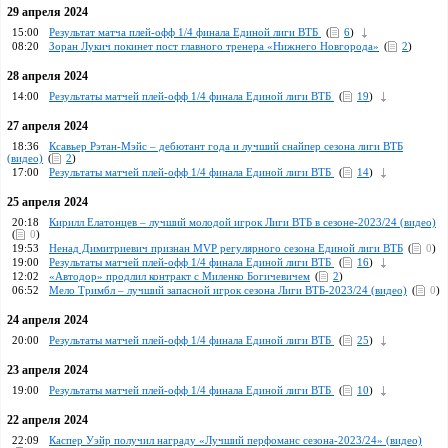
29 апреля 2024
15:00
Результат матча плей-офф 1/4 финала Единой лиги ВТБ
(
6
)
08:20
Зоран Лукич покинет пост главного тренера «Нижнего Новгорода»
(
2
)
28 апреля 2024
14:00
Результаты матчей плей-офф 1/4 финала Единой лиги ВТБ
(
19
)
27 апреля 2024
18:36
Ксавьер Рэтан-Мэйс – дебютант года и лучший снайпер сезона лиги ВТБ
(видео)
(
2
)
17:00
Результаты матчей плей-офф 1/4 финала Единой лиги ВТБ
(
14
)
25 апреля 2024
20:18
Кирилл Елатонцев – лучший молодой игрок Лиги ВТБ в сезоне-2023/24 (видео)
(
0
)
19:53
Ненад Димитриевич признан MVP регулярного сезона Единой лиги ВТБ
(
0
)
19:00
Результаты матчей плей-офф 1/4 финала Единой лиги ВТБ
(
16
)
12:02
«Автодор» продлил контракт с Миленко Богичевичем
(
2
)
06:52
Мело Тримбл – лучший запасной игрок сезона Лиги ВТБ-2023/24 (видео)
(
0
)
24 апреля 2024
20:00
Результаты матчей плей-офф 1/4 финала Единой лиги ВТБ
(
25
)
23 апреля 2024
19:00
Результаты матчей плей-офф 1/4 финала Единой лиги ВТБ
(
10
)
22 апреля 2024
22:09
Каспер Уэйр получил награду «Лучший перфоманс сезона-2023/24» (видео)