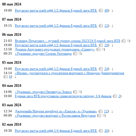
08 мая 2024
19:00
Результат матча плей-офф 1/2 финала Единой лиги ВТБ
(
48
)
07 мая 2024
19:15
Результат матча плей-офф 1/2 финала Единой лиги ВТБ
(
12
)
06 мая 2024
21:03
Велимир Перасович – лучший тренер сезона-2023/24 Единой лиги ВТБ
(
0
)
19:00
Результат матча плей-офф 1/2 финала Единой лиги ВТБ
(
29
)
13:50
Дражен Анзулович продолжит тренировать «Самару»
(
0
)
09:33
«Уралмаш» продлит Стэнли Уиттакера
(
0
)
05 мая 2024
19:00
Результат матча плей-офф 1/2 финала Единой лиги ВТБ
(
24
)
14:14
«Милан» договорился о трехлетнем контракте с Ненадом Димитриевичем
(
6
)
04 мая 2024
14:06
«Уралмаш» продлил Октавиуса Эллиса
(
0
)
10:00
Единая лига ВТБ представила символическую пятерку 1/4 финала
(
2
)
03 мая 2024
12:34
Джеремайя Мартин перейдет из «Енисея» в «Уралмаш»
(
12
)
09:09
«Уралмаш» продлил контракт с Ростиславом Вергуном
(
0
)
02 мая 2024
19:30
Результат матча плей-офф 1/4 финала Единой лиги ВТБ
(
26
)